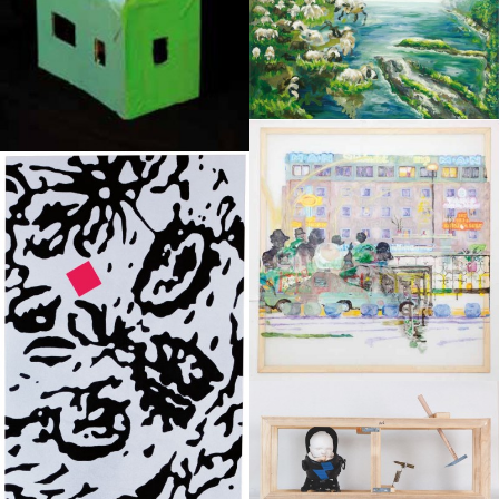
SIEGL
Kathrin Marita
KAMMERHOFER
Christian KRI
STOISSER
Marlene
WIMMER
Christina