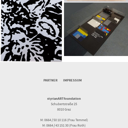
SCHÖNBACHER –
Monika
FRISCHENSCHLAGER
ANGERER
Peter
PARTNER
IMPRESSUM
styrianARTfoundation
Schubertstraße 25
8010 Graz
M: 0664 / 50 10 116 (Frau Temmel)
M: 0664 / 43 151 30 (Frau Roth)