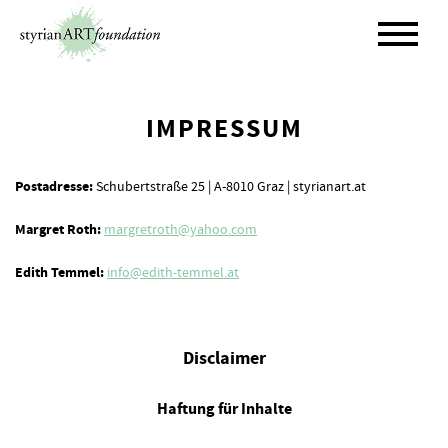
Skip
to
content
IMPRESSUM
Postadresse:
Schubertstraße 25 | A-8010 Graz | styrianart.at
Margret Roth:
margretroth@yahoo.com
Edith Temmel:
info@edith-temmel.at
Disclaimer
Haftung für Inhalte