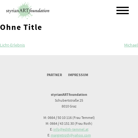
Skip
to
content
Ohne Title
Beitragsnavigation
Licht-Erlebnis
Michael
PARTNER
IMPRESSUM
styrianARTfoundation
Schubertstraße 25
8010 Graz
M: 0664 / 50 10 116 (Frau Temmel)
M: 0664 / 43 151 30 (Frau Roth)
E:
info@edith-temmel.at
E:
margretroth@yahoo.com