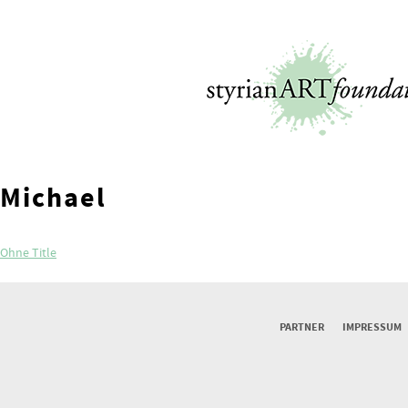
Skip
to
content
Michael
Beitragsnavigation
Ohne Title
PARTNER
IMPRESSUM