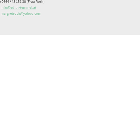
: 0664 / 43 151 30 (Frau Roth)
:
info@edith-temmel.at
:
margretroth@yahoo.com