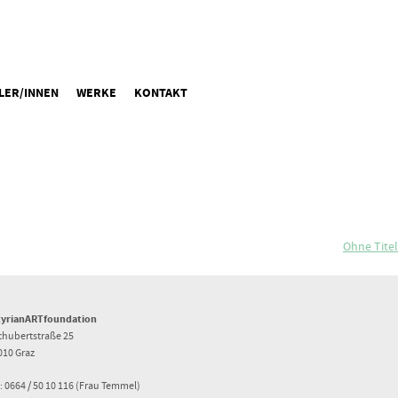
LER/INNEN
WERKE
KONTAKT
Ohne Titel
tyrianARTfoundation
chubertstraße 25
010 Graz
: 0664 / 50 10 116 (Frau Temmel)