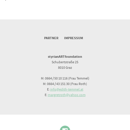
PARTNER
IMPRESSUM
styrianARTfoundation
Schubertstraße 25
8010 Graz
M: 0664 / 50 10 116 (Frau Temmel)
M: 0664 / 43 151 30 (Frau Roth)
E:
info@edith-temmel.at
E:
margretroth@yahoo.com