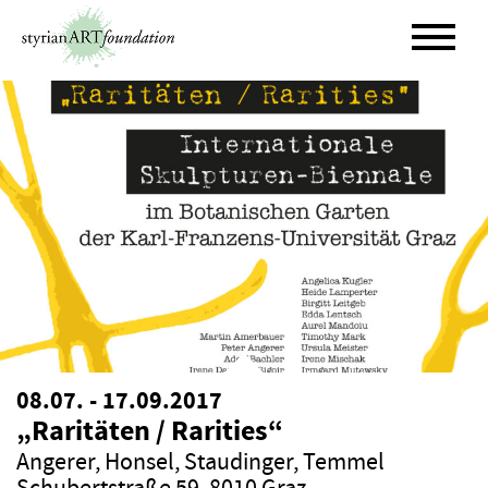
Skip
to
content
08.07. - 17.09.2017
„Raritäten / Rarities“
Angerer
,
Honsel
,
Staudinger
,
Temmel