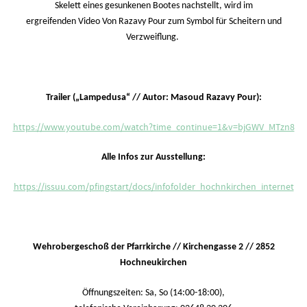
Skelett eines gesunkenen Bootes nachstellt, wird im
ergreifenden Video Von Razavy Pour zum Symbol für Scheitern und
Verzweiflung.
Trailer („Lampedusa“ // Autor: Masoud Razavy Pour):
https://www.youtube.com/watch?time_continue=1&v=bjGWV_MTzn8
Alle Infos zur Ausstellung:
https://issuu.com/pfingstart/docs/infofolder_hochnkirchen_internet
Wehrobergeschoß der Pfarrkirche // Kirchengasse 2 // 2852
Hochneukirchen
Öffnungszeiten: Sa, So (14:00-18:00),