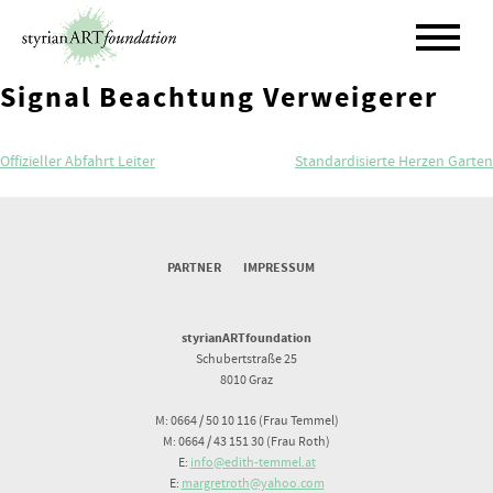
Skip
to
content
Signal Beachtung Verweigerer
Beitragsnavigation
Offizieller Abfahrt Leiter
Standardisierte Herzen Garten
PARTNER
IMPRESSUM
styrianARTfoundation
Schubertstraße 25
8010 Graz
M: 0664 / 50 10 116 (Frau Temmel)
M: 0664 / 43 151 30 (Frau Roth)
E:
info@edith-temmel.at
E:
margretroth@yahoo.com