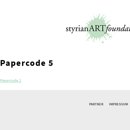
Skip
to
content
Papercode 5
Beitragsnavigation
Papercode 2
PARTNER
IMPRESSUM