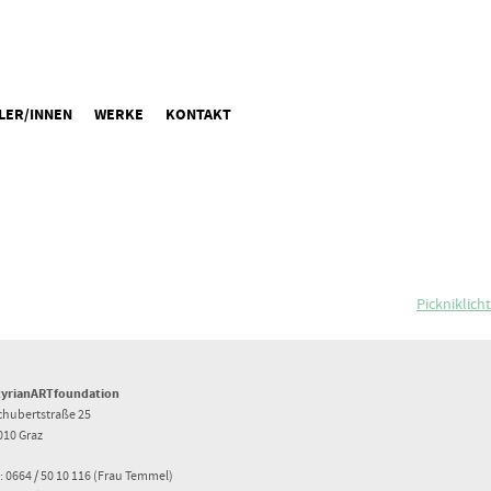
LER/INNEN
WERKE
KONTAKT
Pickniklicht
tyrianARTfoundation
chubertstraße 25
010 Graz
: 0664 / 50 10 116 (Frau Temmel)