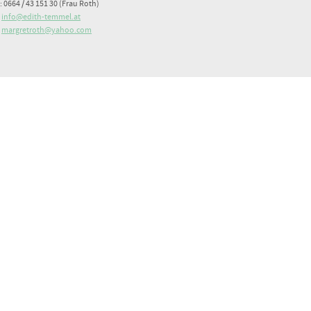
: 0664 / 43 151 30 (Frau Roth)
:
info@edith-temmel.at
:
margretroth@yahoo.com