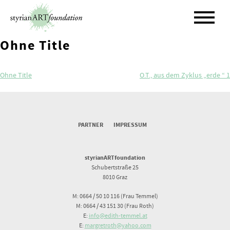
Skip
to
content
Ohne Title
Beitragsnavigation
Ohne Title
O.T., aus dem Zyklus „erde “ 1
PARTNER
IMPRESSUM
styrianARTfoundation
Schubertstraße 25
8010 Graz
M: 0664 / 50 10 116 (Frau Temmel)
M: 0664 / 43 151 30 (Frau Roth)
E:
info@edith-temmel.at
E:
margretroth@yahoo.com