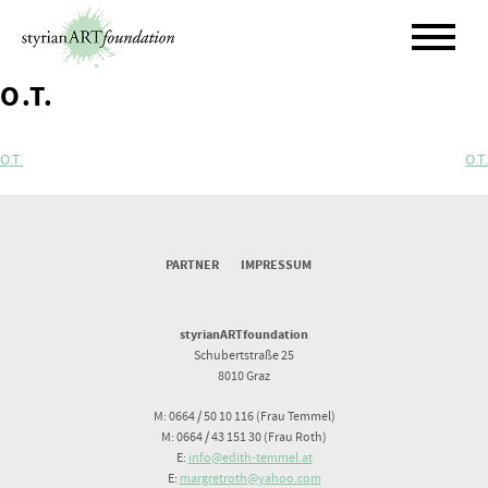
Skip
to
content
O.T.
Beitragsnavigation
O.T.
O.T.
PARTNER
IMPRESSUM
styrianARTfoundation
Schubertstraße 25
8010 Graz
M: 0664 / 50 10 116 (Frau Temmel)
M: 0664 / 43 151 30 (Frau Roth)
E:
info@edith-temmel.at
E:
margretroth@yahoo.com