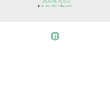
E:
info@edith-temmel.at
E:
margretroth@yahoo.com