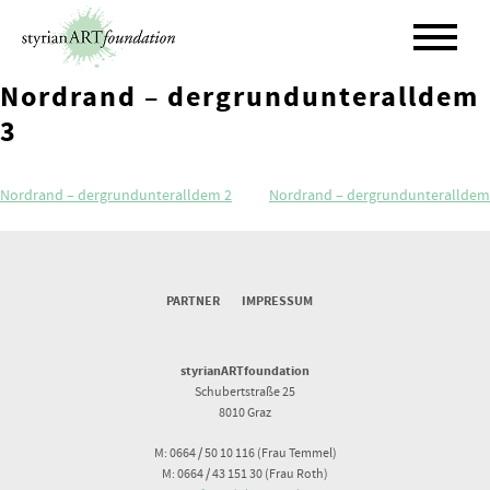
Skip
to
content
Nordrand – dergrundunteralldem
3
Beitragsnavigation
Nordrand – dergrundunteralldem 2
Nordrand – dergrundunteralldem
PARTNER
IMPRESSUM
styrianARTfoundation
Schubertstraße 25
8010 Graz
M: 0664 / 50 10 116 (Frau Temmel)
M: 0664 / 43 151 30 (Frau Roth)