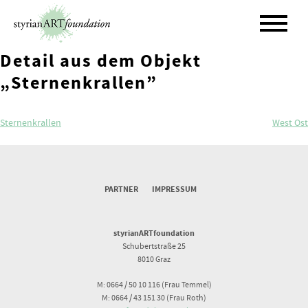
Skip
to
content
Detail aus dem Objekt
„Sternenkrallen”
Beitragsnavigation
Sternenkrallen
West Ost
PARTNER
IMPRESSUM
styrianARTfoundation
Schubertstraße 25
8010 Graz
M: 0664 / 50 10 116 (Frau Temmel)
M: 0664 / 43 151 30 (Frau Roth)