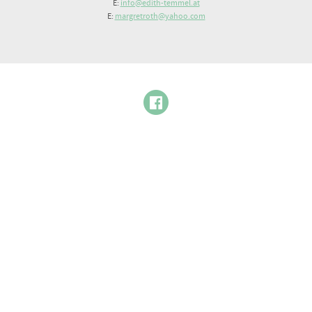
E:
info@edith-temmel.at
E:
margretroth@yahoo.com