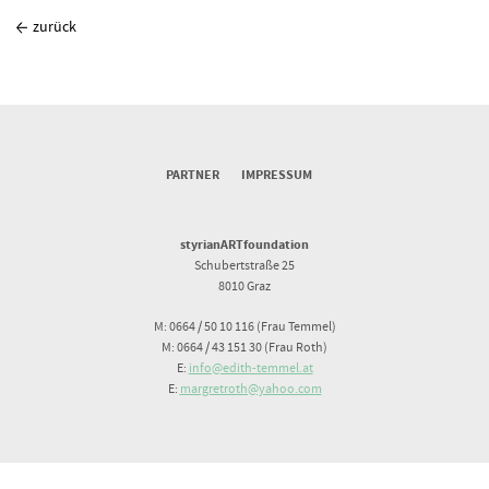
zurück
PARTNER
IMPRESSUM
styrianARTfoundation
Schubertstraße 25
8010 Graz
M: 0664 / 50 10 116 (Frau Temmel)
M: 0664 / 43 151 30 (Frau Roth)
E:
info@edith-temmel.at
E:
margretroth@yahoo.com