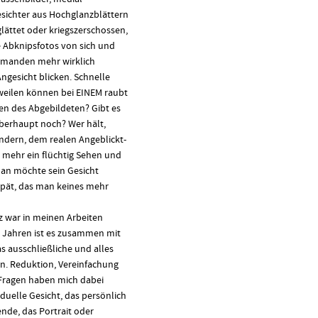
sichter aus Hochglanzblättern
lättet oder kriegszerschossen,
 Abknipsfotos von sich und
iemanden mehr wirklich
ngesicht blicken. Schnelle
weilen können bei EINEM raubt
sen des Abgebildeten? Gibt es
berhaupt noch? Wer hält,
ndern, dem realen Angeblickt-
r mehr ein flüchtig Sehen und
an möchte sein Gesicht
spät, das man keines mehr
tz war in meinen Arbeiten
n Jahren ist es zusammen mit
 ausschließliche und alles
n. Reduktion, Vereinfachung
Fragen haben mich dabei
viduelle Gesicht, das persönlich
de, das Portrait oder