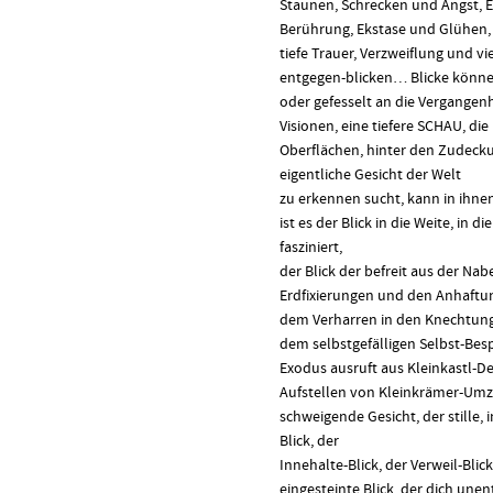
Staunen, Schrecken und Angst, En
Berührung, Ekstase und Glühen,
tiefe Trauer, Verzweiflung und v
entgegen-blicken… Blicke können
oder gefesselt an die Vergangenh
Visionen, eine tiefere SCHAU, di
Oberflächen, hinter den Zudecku
eigentliche Gesicht der Welt
zu erkennen sucht, kann in ihne
ist es der Blick in die Weite, in d
fasziniert,
der Blick der befreit aus der N
Erdfixierungen und den Anhaftu
dem Verharren in den Knechtung
dem selbstgefälligen Selbst-Bes
Exodus ausruft aus Kleinkastl-
Aufstellen von Kleinkrämer-Umz
schweigende Gesicht, der stille,
Blick, der
Innehalte-Blick, der Verweil-Blic
eingesteinte Blick, der dich un