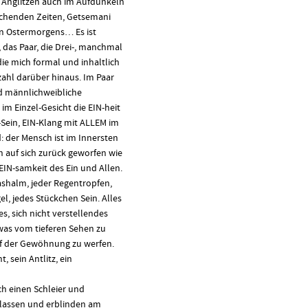
n Anglitzen auch im Aufdunkeln
chenden Zeiten, Getsemani
en Ostermorgens… Es ist
 das Paar, die Drei-, manchmal
die mich formal und inhaltlich
zahl darüber hinaus. Im Paar
nd männlichweibliche
 im Einzel-Gesicht die EIN-heit
Sein, EIN-Klang mit ALLEM im
 der Mensch ist im Innersten
n auf sich zurück geworfen wie
-EIN-samkeit des Ein und Allen.
ashalm, jeder Regentropfen,
l, jedes Stückchen Sein. Alles
es, sich nicht verstellendes
twas vom tieferen Sehen zu
pf der Gewöhnung zu werfen.
, sein Antlitz, ein
rch einen Schleier und
blassen und erblinden am