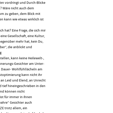
fen vordringt und Durch-Blicke
ck? Wäre nicht auch dem
aum zu geben, dem Blick mit
n kann wie etwas wirklich ist
ch hat? Eine Frage, die sich mir
eine Gesellschaft, eine Kultur,
 Gegenüber mehr hat, kein Du,
ber“, die anblickt und
g
tellen, kann keine Heilewelt-,
önerungs-Gesichter am Unter-
. Dauer- Wohlfühllächeln am
toptimierung kann nicht ihr
an Leid und Elend, an Unrecht
 tief hineingeschrieben in den
und können nicht
st für immer in ihnen
wahre“ Gesichter auch
E trotz allem, ein