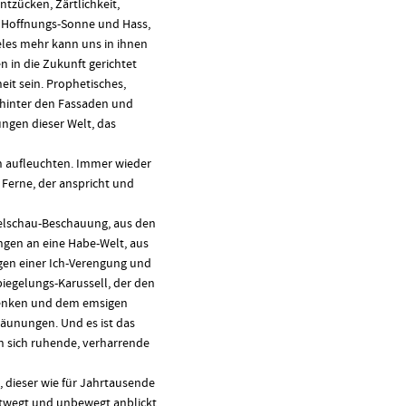
tzücken, Zärtlichkeit,
 Hoffnungs-Sonne und Hass,
ieles mehr kann uns in ihnen
 in die Zukunft gerichtet
eit sein. Prophetisches,
e hinter den Fassaden und
ngen dieser Welt, das
n aufleuchten. Immer wieder
ie Ferne, der anspricht und
abelschau-Beschauung, aus den
ngen an eine Habe-Welt, aus
en einer Ich-Verengung und
piegelungs-Karussell, der den
Denken und dem emsigen
äunungen. Und es ist das
 in sich ruhende, verharrende
k, dieser wie für Jahrtausende
entwegt und unbewegt anblickt