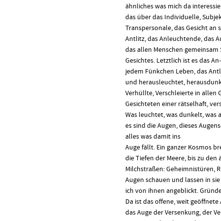
ähnliches was mich da interessier
das über das Individuelle, Subj
Transpersonale, das Gesicht an s
Antlitz, das Anleuchtende, das 
das allen Menschen gemeinsam S
Gesichtes. Letztlich ist es das An
jedem Fünkchen Leben, das Antli
und herausleuchtet, herausdunkel
Verhüllte, Verschleierte in allen
Gesichteten einer rätselhaft, ve
Was leuchtet, was dunkelt, was 
es sind die Augen, dieses Augen
alles was damit ins
Auge fällt. Ein ganzer Kosmos brei
die Tiefen der Meere, bis zu de
Milchstraßen: Geheimnistüren, R
Augen schauen und lassen in sie
ich von ihnen angeblickt. Gründ
Da ist das offene, weit geöffnete
das Auge der Versenkung, der Ve