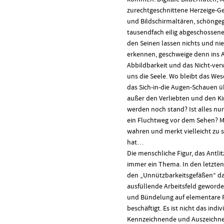
zurechtgeschnittene Herzeige-Ge
und Bildschirmaltären, schöngeg
tausendfach eilig abgeschossene
den Seinen lassen nichts und n
erkennen, geschweige denn ins A
Abbildbarkeit und das Nicht-ver
uns die Seele. Wo bleibt das We
das Sich-in-die Augen-Schauen ü
außer den Verliebten und den Ki
werden noch stand? Ist alles nu
ein Fluchtweg vor dem Sehen? M
wahren und merkt vielleicht zu 
hat…
Die menschliche Figur, das Antli
immer ein Thema. In den letzte
den „Unnützbarkeitsgefäßen“ das
ausfüllende Arbeitsfeld geworde
und Bündelung auf elementare 
beschäftigt. Es ist nicht das indi
Kennzeichnende und Auszeichnen