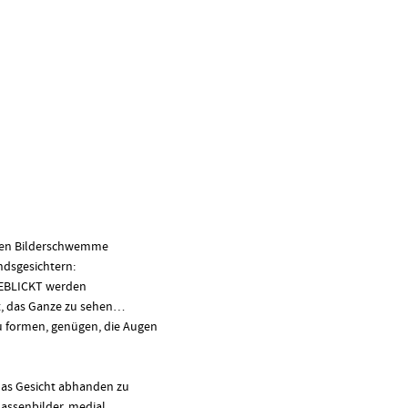
llen Bilderschwemme
ndsgesichtern:
EBLICKT werden
st, das Ganze zu sehen…
u formen, genügen, die Augen
as Gesicht abhanden zu
Massenbilder, medial