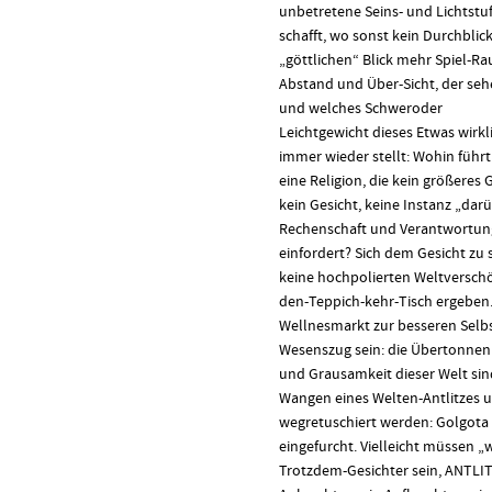
unbetretene Seins- und Lichtstu
schafft, wo sonst kein Durchbli
„göttlichen“ Blick mehr Spiel-R
Abstand und Über-Sicht, der sehe
und welches Schweroder
Leichtgewicht dieses Etwas wirkli
immer wieder stellt: Wohin führt 
eine Religion, die kein größeres
kein Gesicht, keine Instanz „darü
Rechenschaft und Verantwortun
einfordert? Sich dem Gesicht zu s
keine hochpolierten Weltversch
den-Teppich-kehr-Tisch ergeben
Wellnesmarkt zur besseren Selbs
Wesenszug sein: die Übertonnen 
und Grausamkeit dieser Welt sind
Wangen eines Welten-Antlitzes 
wegretuschiert werden: Golgota i
eingefurcht. Vielleicht müssen „
Trotzdem-Gesichter sein, ANTLITZ