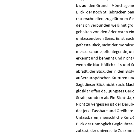
bis auf den Grund – Mönchsgem
Blick, der noch Stillebrücken b
ratterschnellen, zugelärmten Ge
der sich verbunden weiß mit gr
gehalten von den Ader-Ästen ei
umfassenderen Seins. Es ist auch 
gefasste Blick, nicht der moralis
messerscharfe, offenlegende, un
erkennt und benennt und nicht ve
wenn die Nur-Höflichkeits-und 
abfällt, der Blick, der in den Bi
außereuropäischen Kulturen und
Sagt dieser Blick nicht auch: Mach
glasklar offen da, „jüngstes Geric
Strafe, sondern als Ein-Sicht: Ja,
Nicht zu vergessen ist der Darübe
das jetzt Fassbare und Greifbar
Unfassbaren, menschliche Kurz-S
Blick der unmöglich Geglaubtes 
zulässt, der universelle Zusamm