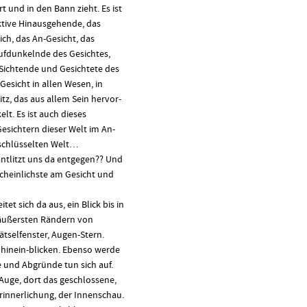
t und in den Bann zieht. Es ist
ektive Hinausgehende, das
ich, das An-Gesicht, das
Aufdunkelnde des Gesichtes,
ichtende und Gesichtete des
-Gesicht in allen Wesen, in
tz, das aus allem Sein hervor-
t. Es ist auch dieses
 Gesichtern dieser Welt im An-
rschlüsselten Welt…
antlitzt uns da entgegen?? Und
scheinlichste am Gesicht und
tet sich da aus, ein Blick bis in
n äußersten Rändern von
ätselfenster, Augen-Stern.
 hinein-blicken. Ebenso werde
e und Abgründe tun sich auf.
 Auge, dort das geschlossene,
rinnerlichung, der Innenschau.