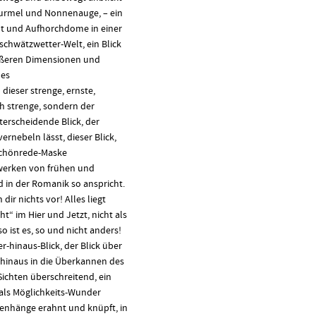
urmel und Nonnenauge, – ein
aut und Aufhorchdome in einer
schwätzwetter-Welt, ein Blick
ößeren Dimensionen und
nes
dieser strenge, ernste,
ch strenge, sondern der
terscheidende Blick, der
rnebeln lässt, dieser Blick,
Schönrede-Maske
ldwerken von frühen und
 in der Romanik so anspricht.
 dir nichts vor! Alles liegt
ht“ im Hier und Jetzt, nicht als
 so ist es, so und nicht anders!
r-hinaus-Blick, der Blick über
e hinaus in die Überkannen des
ichten überschreitend, ein
als Möglichkeits-Wunder
enhänge erahnt und knüpft, in