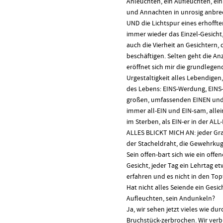
Anleuchten, ein Aufleuchten, ei
und Annachten in unrosig anbre
UND die Lichtspur eines erhofft
immer wieder das Einzel-Gesicht,
auch die Vierheit an Gesichtern, 
beschäftigen. Selten geht die An
eröffnet sich mir die grundlege
Urgestaltigkeit alles Lebendigen,
des Lebens: EINS-Werdung, EINS-
großen, umfassenden EINEN und:
immer all-EIN und EIN-sam, allei
im Sterben, als EIN-er in der ALL
ALLES BLICKT MICH AN: jeder Gr
der Stacheldraht, die Gewehrkuge
Sein offen-bart sich wie ein offen
Gesicht, jeder Tag ein Lehrtag e
erfahren und es nicht in den To
Hat nicht alles Seiende ein Gesicht
Aufleuchten, sein Andunkeln?
Ja, wir sehen jetzt vieles wie du
Bruchstück-zerbrochen. Wir ver