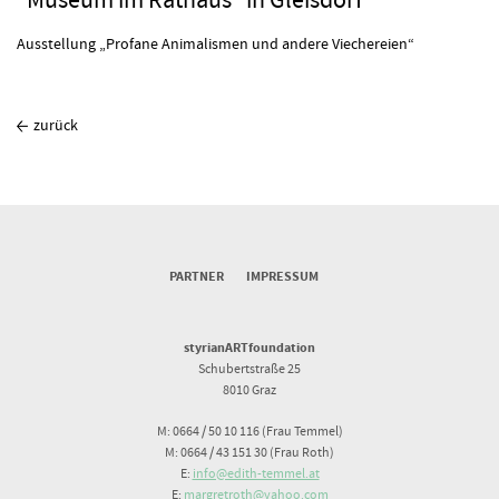
"Museum im Rathaus" in Gleisdorf
Ausstellung „Profane Animalismen und andere Viechereien“
zurück
PARTNER
IMPRESSUM
styrianARTfoundation
Schubertstraße 25
8010 Graz
M: 0664 / 50 10 116 (Frau Temmel)
M: 0664 / 43 151 30 (Frau Roth)
E:
info@edith-temmel.at
E:
margretroth@yahoo.com