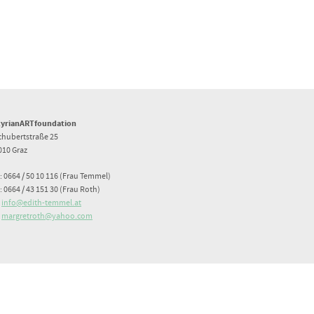
tyrianARTfoundation
chubertstraße 25
010 Graz
: 0664 / 50 10 116 (Frau Temmel)
: 0664 / 43 151 30 (Frau Roth)
:
info@edith-temmel.at
:
margretroth@yahoo.com