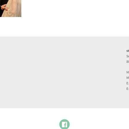
s
S
8
M
M
E
E