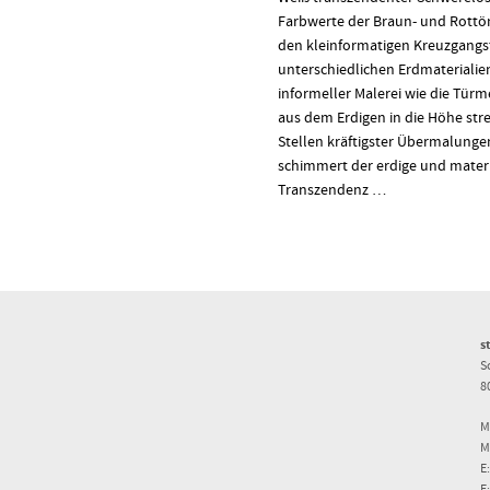
Farbwerte der Braun- und Rottön
den kleinformatigen Kreuzgangs
unterschiedlichen Erdmaterialien 
informeller Malerei wie die Türme
aus dem Erdigen in die Höhe str
Stellen kräftigster Übermalunge
schimmert der erdige und materi
Transzendenz …
s
S
8
M
M
E
E