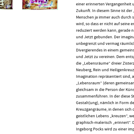
einer erinnerten Vergangenheit 
Zukunft. In diesem Sinne ist der
Menschen ja immer auch durch sein
wird, so dass er nicht auf seine e
reduziert werden kann, gerade n
und Jetzt gebunden. Der imagin
unbegrenzt und vermag räumlich 
Divergierendes in einem gemeins
und Jetzt zu vereinen. Dem ent
die „Lebensräume“ dreier Zisterz
Neuberg, Rein und Heiligenkreuz –
Imagination repräsentiert sind
„Lebensraum“ (deren gemeinsam
gleichsam in die Person der Küns
zusammenführen. In der diese S
Gestalt(ung), nämlich in Form d
Kreuzgangräume, in denen sich d
geistlichen Lebens „kreuzen“, w
graphisch-malerisch „erinnert“. 
Ingeborg Pocks wird zu einer im