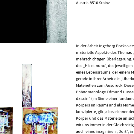
Austria-8510 Stainz
In der Arbeit Ingeborg Pocks ve
materielle Aspekte des Themas 
mehrschichtigen Überlagerung. 
des „Hic et nunc“, des jeweiligen
eines Lebensraums, der einem 
gerade in ihrer Arbeit die „Über
Materiellen zum Ausdruck. Dieses
Phänomenologe Edmund Husserl a
da sein“ (im Sinne einer fundam
Körpers im Raum) und als Momen
konzipierte, gilt ja bezeichnende
Körper und das Materielle an sic
wir uns immer in der Gleichzeiti
auch eines imaginären „Dort“, in