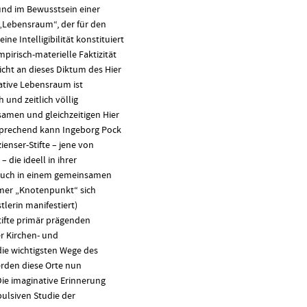
und im Bewusstsein einer
 „Lebensraum“, der für den
e Intelligibilität konstituiert
mpirisch-materielle Faktizität
icht an dieses Diktum des Hier
ative Lebensraum ist
und zeitlich völlig
amen und gleichzeitigen Hier
sprechend kann Ingeborg Pock
ienser-Stifte – jene von
 die ideell in ihrer
, auch in einem gemeinsamen
er „Knotenpunkt“ sich
tlerin manifestiert)
tifte primär prägenden
er Kirchen- und
ie wichtigsten Wege des
erden diese Orte nun
Die imaginative Erinnerung
pulsiven Studie der