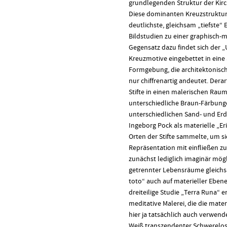
grundlegenden Struktur der Ki
Diese dominanten Kreuzstruktur
deutlichste, gleichsam „tiefste“ 
Bildstudien zu einer graphisch-m
Gegensatz dazu findet sich der
Kreuzmotive eingebettet in eine 
Formgebung, die architektonisch
nur chiffrenartig andeutet. Derar
Stifte in einen malerischen Raum
unterschiedliche Braun-Färbung
unterschiedlichen Sand- und Erd
Ingeborg Pock als materielle „E
Orten der Stifte sammelte, um s
Repräsentation mit einfließen zu 
zunächst lediglich imaginär mög
getrennter Lebensräume gleichs
toto“ auch auf materieller Ebene 
dreiteilige Studie „Terra Runa“ er
meditative Malerei, die die mater
hier ja tatsächlich auch verwende
Weiß transzendenter Schwerelosi