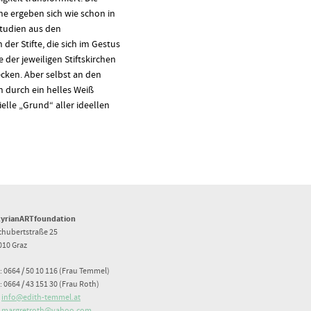
e ergeben sich wie schon in
tudien aus den
der Stifte, die sich im Gestus
 der jeweiligen Stiftskirchen
ecken. Aber selbst an den
n durch ein helles Weiß
elle „Grund“ aller ideellen
tyrianARTfoundation
chubertstraße 25
010 Graz
: 0664 / 50 10 116 (Frau Temmel)
: 0664 / 43 151 30 (Frau Roth)
:
info@edith-temmel.at
:
margretroth@yahoo.com