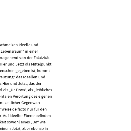
rschmelzen ideelle und
„Lebensraum“ in einer
Ausgehend von der Faktizität
 Hier und Jetzt als Mittelpunkt
Menschen gegeben ist, kommt
kreuzung“ des Ideellen und
 Hier und Jetzt, das der
ls „Ur-Doxa“, als „leibliches
entalen Verortung des eigenen
t zeitlicher Gegenwart
r Weise de facto nur für den
h. Auf ideeller Ebene befinden
gkeit sowohl eines „Da“ wie
 einem Jetzt, aber ebenso in