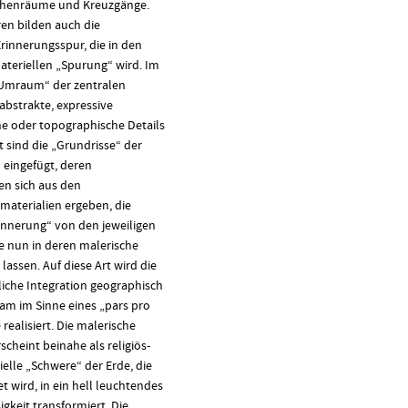
rchenräume und Kreuzgänge.
en bilden auch die
Erinnerungsspur, die in den
ateriellen „Spurung“ wird. Im
 „Umraum“ der zentralen
abstrakte, expressive
e oder topographische Details
t sind die „Grundrisse“ der
 eingefügt, deren
en sich aus den
materialien ergeben, die
rinnerung“ von den jeweiligen
ie nun in deren malerische
lassen. Auf diese Art wird die
liche Integration geographisch
am im Sinne eines „pars pro
realisiert. Die malerische
scheint beinahe als religiös-
ielle „Schwere“ der Erde, die
t wird, in ein hell leuchtendes
gkeit transformiert. Die