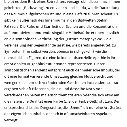
bleibt es dem Blick eines Betrachters versagt, sich diesem nach innen
gekehrten „Blickzwang“ zu entziehen – selbst da, wo die Darstellung
des Raumes aufgebrochen ist und in eine Tiefe zu führen scheint: Es
gibt kein außerhalb des Innenraums in den Bildwelten Stefan
Palavers. Die Ruhe und Starrheit der Szenen und die Konzentration
auf unmotiviert anmutende singuläre Möbelstücke erinnert letztlich
an die symbolische Verdichtung der „Pittura metaphysica“ – die
Vereinzelung der Gegenstände lässt sie, wie bereits angedeutet, zu
Symbolen ihrer selbst werden, ebenso in sich gekehrt wie die
menschlichen Figuren, die eine beinahe existenzielle Apathie in ihren
emotionalen Augenblickssituationen repräsentieren. Dieser
symbolistischen Tendenz entspricht auch der malerische Impuls, der
oft eine formal variierende Umsetzung gleicher Motive sucht und
weniger an einem sich verändernden Geschehen interessiert ist – so
ergeben sich oft Bildserien, die ein und dasselbe Motiv von
verschiedenen Seiten malerisch thematisieren oder die sich etwa auf
die malerische Qualität einer Farbe (z. B. der Farbe Gelb) stützen. Dem
entsprechend ist das Dargestellte, die „Szene“, oft nur eine Art Gerüst
des eigentlichen Inhalts, der sich in oft unscheinbaren Aspekten
verbirgt.