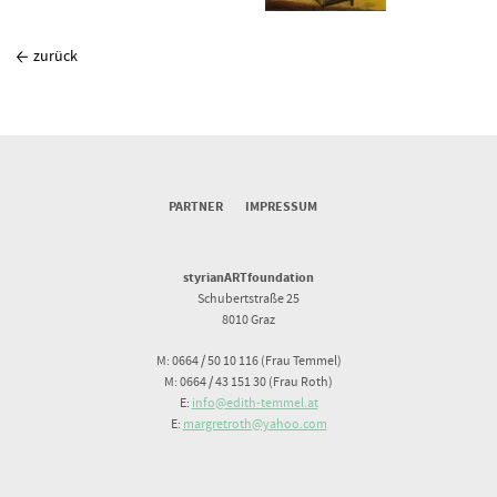
zurück
PARTNER
IMPRESSUM
styrianARTfoundation
Schubertstraße 25
8010 Graz
M: 0664 / 50 10 116 (Frau Temmel)
M: 0664 / 43 151 30 (Frau Roth)
E:
info@edith-temmel.at
E:
margretroth@yahoo.com