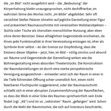
die „im Bild“ nicht ausgeführt wird – die „Bedeutung“ der
Körperhaltung bleibt unausgesprochen, nicht dechiffrierbar, im
wahrsten Sinne des Wortes nicht „im Bilde“ abgebildet. Sehr oft
verzichtet Stefan Palaver ohnehin auf jegliche Darstellung einer Figur
und präsentiert Raumausschnitte mit vereinzelten Mobiliarobjekten –
Stühle oder Tische als Utensilien menschlicher Nutzung, aber eben
ohne deren Benützer. Diese alltäglichen Gegenstände erscheinen, da
ihnen jede Funktionalität in ihrer Vereinzelung entzogen ist, eher als
Symbole ihrer selbst – an der Grenze zur Empfindung, dass die
Existenz dieser Objekte – jetzt, hier, im Bild – völlig sinnlos und absurd
sei. Räume und Gegenstände der Darstellung wirken wie die
Bühnengestaltung eines absurden Theaterstücks. Die Konstruktion
der Raumdarstellungen ist durch eine starke perspektivische
Verengung ausgezeichnet – entweder setzt sich der Raum in einer in
die Tiefe führenden Öffnung schier unendlich fort, einen nicht
fixierbaren Fluchtpunkt suggerierend, oder der Raumausschnitt
schließt sich in einer abrupten Zusammenführung der Raumflächen,
so dass der Blick in einer Ecke des Raumes sprichwörtlich sein Ende
findet (vgl. „K6“) und im so „vekürzten“ Raum „gefangen“ wird. Schon
durch die Wahl der Raummotive, die sich auf Interieurs beschränkt,