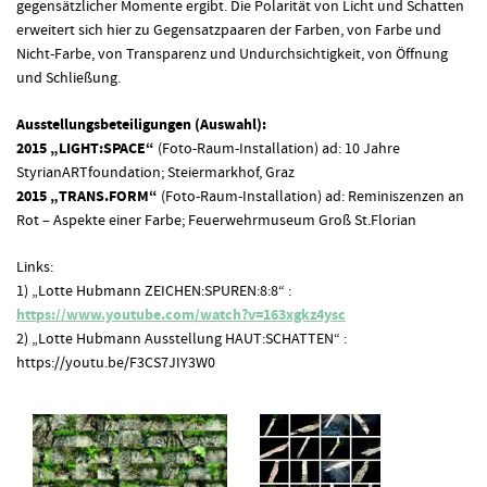
gegensätzlicher Momente ergibt. Die Polarität von Licht und Schatten
erweitert sich hier zu Gegensatzpaaren der Farben, von Farbe und
Nicht-Farbe, von Transparenz und Undurchsichtigkeit, von Öffnung
und Schließung.
Ausstellungsbeteiligungen (Auswahl):
2015 „LIGHT:SPACE“
(Foto-Raum-Installation) ad: 10 Jahre
StyrianARTfoundation; Steiermarkhof, Graz
2015 „TRANS.FORM“
(Foto-Raum-Installation) ad: Reminiszenzen an
Rot – Aspekte einer Farbe; Feuerwehrmuseum Groß St.Florian
Links:
1) „Lotte Hubmann ZEICHEN:SPUREN:8:8“ :
https://www.youtube.com/watch?v=163xgkz4ysc
2) „Lotte Hubmann Ausstellung HAUT:SCHATTEN“ :
https://youtu.be/F3CS7JIY3W0