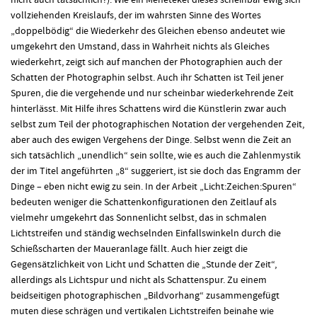
vollziehenden Kreislaufs, der im wahrsten Sinne des Wortes
„doppelbödig“ die Wiederkehr des Gleichen ebenso andeutet wie
umgekehrt den Umstand, dass in Wahrheit nichts als Gleiches
wiederkehrt, zeigt sich auf manchen der Photographien auch der
Schatten der Photographin selbst. Auch ihr Schatten ist Teil jener
Spuren, die die vergehende und nur scheinbar wiederkehrende Zeit
hinterlässt. Mit Hilfe ihres Schattens wird die Künstlerin zwar auch
selbst zum Teil der photographischen Notation der vergehenden Zeit,
aber auch des ewigen Vergehens der Dinge. Selbst wenn die Zeit an
sich tatsächlich „unendlich“ sein sollte, wie es auch die Zahlenmystik
der im Titel angeführten „8“ suggeriert, ist sie doch das Engramm der
Dinge – eben nicht ewig zu sein. In der Arbeit „Licht:Zeichen:Spuren“
bedeuten weniger die Schattenkonfigurationen den Zeitlauf als
vielmehr umgekehrt das Sonnenlicht selbst, das in schmalen
Lichtstreifen und ständig wechselnden Einfallswinkeln durch die
Schießscharten der Maueranlage fällt. Auch hier zeigt die
Gegensätzlichkeit von Licht und Schatten die „Stunde der Zeit“,
allerdings als Lichtspur und nicht als Schattenspur. Zu einem
beidseitigen photographischen „Bildvorhang“ zusammengefügt
muten diese schrägen und vertikalen Lichtstreifen beinahe wie