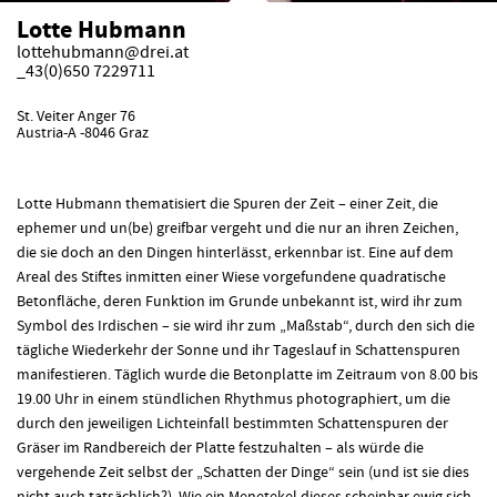
Lotte Hubmann
lottehubmann@drei.at
_43(0)650 7229711
St. Veiter Anger 76
Austria-A -8046 Graz
Lotte Hubmann thematisiert die Spuren der Zeit – einer Zeit, die
ephemer und un(be) greifbar vergeht und die nur an ihren Zeichen,
die sie doch an den Dingen hinterlässt, erkennbar ist. Eine auf dem
Areal des Stiftes inmitten einer Wiese vorgefundene quadratische
Betonfläche, deren Funktion im Grunde unbekannt ist, wird ihr zum
Symbol des Irdischen – sie wird ihr zum „Maßstab“, durch den sich die
tägliche Wiederkehr der Sonne und ihr Tageslauf in Schattenspuren
manifestieren. Täglich wurde die Betonplatte im Zeitraum von 8.00 bis
19.00 Uhr in einem stündlichen Rhythmus photographiert, um die
durch den jeweiligen Lichteinfall bestimmten Schattenspuren der
Gräser im Randbereich der Platte festzuhalten – als würde die
vergehende Zeit selbst der „Schatten der Dinge“ sein (und ist sie dies
nicht auch tatsächlich?). Wie ein Menetekel dieses scheinbar ewig sich