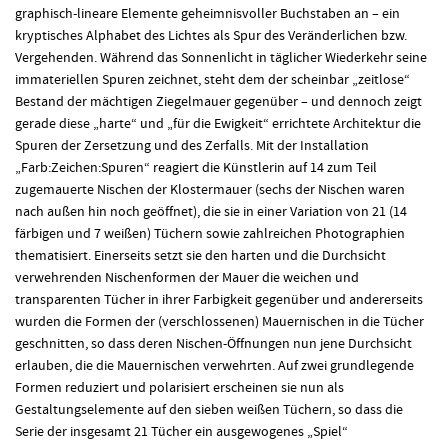
graphisch-lineare Elemente geheimnisvoller Buchstaben an – ein
kryptisches Alphabet des Lichtes als Spur des Veränderlichen bzw.
Vergehenden. Während das Sonnenlicht in täglicher Wiederkehr seine
immateriellen Spuren zeichnet, steht dem der scheinbar „zeitlose“
Bestand der mächtigen Ziegelmauer gegenüber – und dennoch zeigt
gerade diese „harte“ und „für die Ewigkeit“ errichtete Architektur die
Spuren der Zersetzung und des Zerfalls. Mit der Installation
„Farb:Zeichen:Spuren“ reagiert die Künstlerin auf 14 zum Teil
zugemauerte Nischen der Klostermauer (sechs der Nischen waren
nach außen hin noch geöffnet), die sie in einer Variation von 21 (14
färbigen und 7 weißen) Tüchern sowie zahlreichen Photographien
thematisiert. Einerseits setzt sie den harten und die Durchsicht
verwehrenden Nischenformen der Mauer die weichen und
transparenten Tücher in ihrer Farbigkeit gegenüber und andererseits
wurden die Formen der (verschlossenen) Mauernischen in die Tücher
geschnitten, so dass deren Nischen-Öffnungen nun jene Durchsicht
erlauben, die die Mauernischen verwehrten. Auf zwei grundlegende
Formen reduziert und polarisiert erscheinen sie nun als
Gestaltungselemente auf den sieben weißen Tüchern, so dass die
Serie der insgesamt 21 Tücher ein ausgewogenes „Spiel“