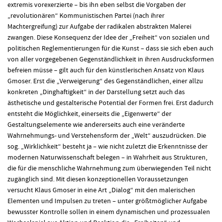
extremis vorexerzierte – bis ihn eben selbst die Vorgaben der
„revolutionären“ Kommunistischen Partei (nach ihrer
Machtergreifung) zur Aufgabe der radikalen abstrakten Malerei
zwangen. Diese Konsequenz der Idee der „Freiheit“ von sozialen und
politischen Reglementierungen für die Kunst – dass sie sich eben auch
von aller vorgegebenen Gegenständlichkeit in ihren Ausdrucksformen
befreien müsse – gilt auch für den künstlerischen Ansatz von Klaus
Gmoser. Erst die „Verweigerung“ des Gegenständlichen, einer allzu
konkreten „Dinghaftigkeit“ in der Darstellung setzt auch das
ästhetische und gestalterische Potential der Formen frei. Erst dadurch
entsteht die Möglichkeit, einerseits die „Eigenwerte“ der
Gestaltungselemente wie andererseits auch eine veränderte
Wahrnehmungs- und Verstehensform der „Welt“ auszudrücken. Die
sog. „Wirklichkeit“ besteht ja – wie nicht zuletzt die Erkenntnisse der
modernen Naturwissenschaft belegen – in Wahrheit aus Strukturen,
die für die menschliche Wahrnehmung zum überwiegenden Teil nicht
zugänglich sind. Mit diesen konzeptionellen Voraussetzungen
versucht Klaus Gmoser in eine Art „Dialog“ mit den malerischen
Elementen und Impulsen zu treten – unter größtmöglicher Aufgabe
bewusster Kontrolle sollen in einem dynamischen und prozessualen