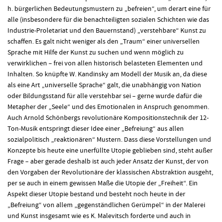
h. bürgerlichen Bedeutungsmustern zu „befreien“, um derart eine für
alle (insbesondere für die benachteiligten sozialen Schichten wie das
Industrie-Proletariat und den Bauernstand) „verstehbare“ Kunst zu
schaffen. Es galt nicht weniger als den „Traum“ einer universellen
Sprache mit Hilfe der Kunst zu suchen und wenn möglich zu
verwirklichen – frei von allen historisch belasteten Elementen und
Inhalten. So knüpfte W. Kandinsky am Modell der Musik an, da diese
als eine Art „universelle Sprache“ galt, die unabhängig von Nation
oder Bildungsstand für alle verstehbar sei – gerne wurde dafür die
Metapher der „Seele“ und des Emotionalen in Anspruch genommen.
Auch Arnold Schönbergs revolutionäre Kompositionstechnik der 12-
Ton-Musik entspringt dieser Idee einer „Befreiung“ aus allen
sozialpolitisch „reaktionären“ Mustern. Dass diese Vorstellungen und
Konzepte bis heute eine unerfüllte Utopie geblieben sind, steht außer
Frage – aber gerade deshalb ist auch jeder Ansatz der Kunst, der von
den Vorgaben der Revolutionäre der klassischen Abstraktion ausgeht,
per se auch in einem gewissen Maße die Utopie der „Freiheit“. Ein
Aspekt dieser Utopie bestand und besteht noch heute in der
„Befreiung“ von allem „gegenständlichen Gerümpel“ in der Malerei
und Kunst insgesamt wie es K. Malevitsch forderte und auch in