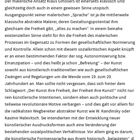
Der malerische Ansatz Klaus Gmosers ist einerseits klassisch und
gleichzeitig doch auch in einem gewissen Sinne utopisch.
Ausgangspunkt seiner malerischen „Sprache“ ist ja die mittlerweile
klassische abstrakte Malerei, deren Gestaltungspotential ihm
gleichsam die Freiheit gibt, „alles zu machen“. In einem beinahe
existenziellen Sinne steht für ihn die Freiheit des malerischen
Prozesses im Gegensatz zu Formen der gesellschaftlichen Normierung
und Kontrolle. Allein schon mit diesem sozialkritischen Aspekt knüpft
er an einen bestimmenden Faktor der sog. Autonomisierung bzw.
Emanzipation – und dies heißt ja schon „Befreiung“ – der Kunst
sowohl aus künstlerisch-traditionellen wie auch gesellschaftlichen
Zwängen und Regelungen um die Wende vom 19. zum 20.
Jahrhundert an. Man sollte nicht vergessen, dass sich hinter dem
Schlagwort „Der Kunst ihre Freiheit, der Freiheit ihre Kunst!“ nicht nur
rein künstlerische Intentionen, sondern eben auch politische und
teilweise revolutionäre Motive verbargen – und dies galt vor allem für
die radikalsten Wegbereiter abstrakter Kunst wie W. Kandinsky oder
Kasimir Malevitsch. Sie intendierten mit der Entwicklung neuer
künstlerischer Ausdrucksformen auch eine Veränderung der
bestehenden sozialpolitischen Verhältnisse. Vor allem ging es darum,
die künstlerische Formensprache aus ihrem historisch „belasteten“, d.