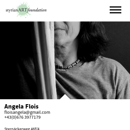
Skip
to
content
Angela Flois
floisangela@gmail.com
+43(0)676 3977179
Sternäckerweg 46f/4