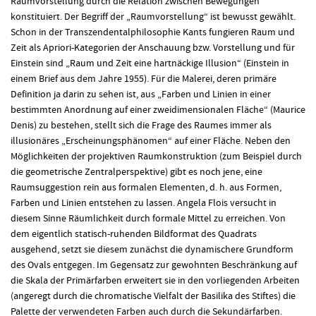
Raumvorstellung durch die Relation zwischen Bewegungen
konstituiert. Der Begriff der „Raumvorstellung“ ist bewusst gewählt.
Schon in der Transzendentalphilosophie Kants fungieren Raum und
Zeit als Apriori-Kategorien der Anschauung bzw. Vorstellung und für
Einstein sind „Raum und Zeit eine hartnäckige Illusion“ (Einstein in
einem Brief aus dem Jahre 1955). Für die Malerei, deren primäre
Definition ja darin zu sehen ist, aus „Farben und Linien in einer
bestimmten Anordnung auf einer zweidimensionalen Fläche“ (Maurice
Denis) zu bestehen, stellt sich die Frage des Raumes immer als
illusionäres „Erscheinungsphänomen“ auf einer Fläche. Neben den
Möglichkeiten der projektiven Raumkonstruktion (zum Beispiel durch
die geometrische Zentralperspektive) gibt es noch jene, eine
Raumsuggestion rein aus formalen Elementen, d. h. aus Formen,
Farben und Linien entstehen zu lassen. Angela Flois versucht in
diesem Sinne Räumlichkeit durch formale Mittel zu erreichen. Von
dem eigentlich statisch-ruhenden Bildformat des Quadrats
ausgehend, setzt sie diesem zunächst die dynamischere Grundform
des Ovals entgegen. Im Gegensatz zur gewohnten Beschränkung auf
die Skala der Primärfarben erweitert sie in den vorliegenden Arbeiten
(angeregt durch die chromatische Vielfalt der Basilika des Stiftes) die
Palette der verwendeten Farben auch durch die Sekundärfarben.