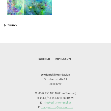
zurück
PARTNER
IMPRESSUM
styrianARTfoundation
Schubertstraße 25
8010 Graz
M: 0664 / 50 10 116 (Frau Temmel)
M: 0664 / 43 151 30 (Frau Roth)
E:
info@edith-temmel.at
E:
margretroth@yahoo.com