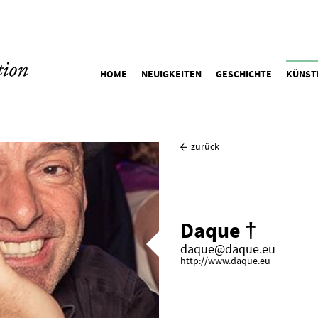
HOME
NEUIGKEITEN
GESCHICHTE
KÜNST
zurück
Daque †
daque@daque.eu
http://www.daque.eu