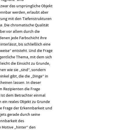
 zwar das ursprüngliche Objekt
ennbar werden, erlaubt aber
zung mit den Tiefenstrukturen
e. Die chromatische Qualität
abei vor allem durch die
enen jede Farbschicht ihre
terlässt, bis schließlich eine
eise“ entsteht. Und die Frage
igentliche Thema, mit dem sich
leicht die Einsicht zu Grunde,
nen wie sie „sind“, sondern
nkel gibt, die die „Dinge“ in
einen lassen. In dieser
im Rezipienten die Frage
 Ist dem Betrachter einmal
n ein reales Objekt zu Grunde
die Frage der Erkennbarkeit und
jets gerade durch seine
ennbarkeit des
 Motive „hinter“ den