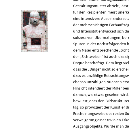
Gestaltungsmuster abzielt, lässt
für den Rezipienten meist unerk
eine intensivere Auseinanderset
der mehrschichtigen Farbaufträg
und Intensität entwickelt sich d
sukzessiven Übermalungen, bei d
Spuren in der nächstfolgenden hin
dem Maler entsprechende „Sichtw
der „Sichtweisen“ ist auch das e
Daque beschäftigt. Dem liegt viel
dass die „Dinge“ nicht so erschei
dass es unzählige Betrachtungswi
ebenso unzähligen Nuancen ersch
Hinsicht intendiert der Maler be
danach, wie etwas gesehen wird.
bewusst, dass den Bildstrukture
lag, so provoziert der Künstler 
Erscheinungsweise des realen Su
Verweigerung einer trivialen Erk
Ausgangsobjekts. Würde man die