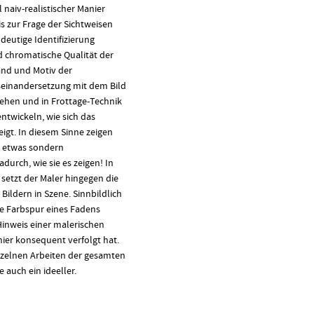
l naiv-realistischer Manier
 zur Frage der Sichtweisen
deutige Identifizierung
d chromatische Qualität der
and und Motiv der
seinandersetzung mit dem Bild
sehen und in Frottage-Technik
entwickeln, wie sich das
igt. In diesem Sinne zeigen
r etwas sondern
adurch, wie sie es zeigen! In
setzt der Maler hingegen die
Bildern in Szene. Sinnbildlich
ote Farbspur eines Fadens
 Hinweis einer malerischen
hier konsequent verfolgt hat.
inzelnen Arbeiten der gesamten
e auch ein ideeller.