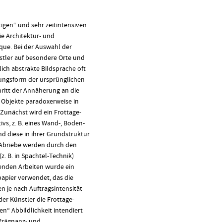
tigen“ und sehr zeitintensiven
ie Architektur- und
que. Bei der Auswahl der
nstler auf besondere Orte und
tlich abstrakte Bildsprache oft
nungsform der ursprünglichen
hritt der Annäherung an die
 Objekte paradoxerweise in
 Zunächst wird ein Frottage-
vs, z. B. eines Wand-, Boden-
nd diese in ihrer Grundstruktur
-Abriebe werden durch den
z. B. in Spachtel-Technik)
genden Arbeiten wurde ein
apier verwendet, das die
n je nach Auftragsintensität
der Künstler die Frottage-
hen“ Abbildlichkeit intendiert
 Prägnanz- und