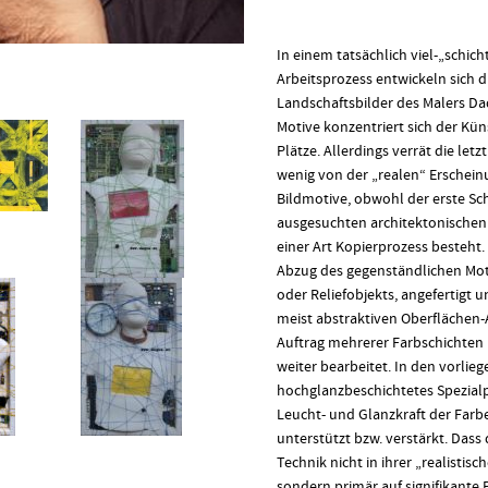
In einem tatsächlich viel-„schich
Arbeitsprozess entwickeln sich d
Landschaftsbilder des Malers Da
Motive konzentriert sich der Kü
Plätze. Allerdings verrät die letz
wenig von der „realen“ Erschei
Bildmotive, obwohl der erste Sc
ausgesuchten architektonischen
einer Art Kopierprozess besteht.
Abzug des gegenständlichen Moti
oder Reliefobjekts, angefertigt u
meist abstraktiven Oberflächen
Auftrag mehrerer Farbschichten (
weiter bearbeitet. In den vorlie
hochglanzbeschichtetes Spezialp
Leucht- und Glanzkraft der Farbe
unterstützt bzw. verstärkt. Dass 
Technik nicht in ihrer „realistisc
sondern primär auf signifikante