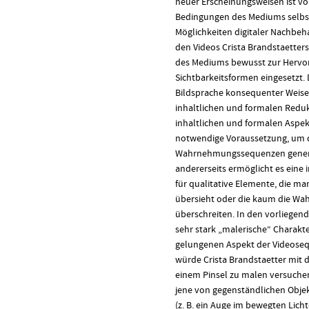
neuer Erscheinungsweisen ist vo
Bedingungen des Mediums selbst 
Möglichkeiten digitaler Nachbeh
den Videos Crista Brandstaetter
des Mediums bewusst zur Hervo
Sichtbarkeitsformen eingesetzt.
Bildsprache konsequenter Weise 
inhaltlichen und formalen Reduk
inhaltlichen und formalen Aspekte
notwendige Voraussetzung, um d
Wahrnehmungssequenzen gener
andererseits ermöglicht es eine
für qualitative Elemente, die ma
übersieht oder die kaum die W
überschreiten. In den vorliegen
sehr stark „malerische“ Charakt
gelungenen Aspekt der Videoseq
würde Crista Brandstaetter mit 
einem Pinsel zu malen versuchen
jene von gegenständlichen Objek
(z. B. ein Auge im bewegten Lich