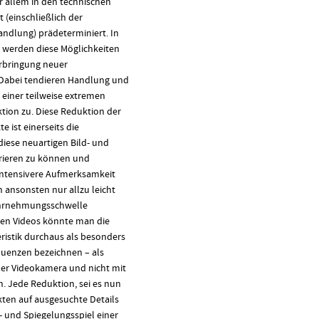
r allem in den technischen
(einschließlich der
andlung) prädeterminiert. In
s werden diese Möglichkeiten
rbringung neuer
 Dabei tendieren Handlung und
einer teilweise extremen
tion zu. Diese Reduktion der
 ist einerseits die
iese neuartigen Bild- und
ieren zu können und
 intensivere Aufmerksamkeit
n ansonsten nur allzu leicht
ahrnehmungsschwelle
den Videos könnte man die
eristik durchaus als besonders
uenzen bezeichnen – als
der Videokamera und nicht mit
. Jede Reduktion, sei es nun
ten auf ausgesuchte Details
t- und Spiegelungsspiel einer