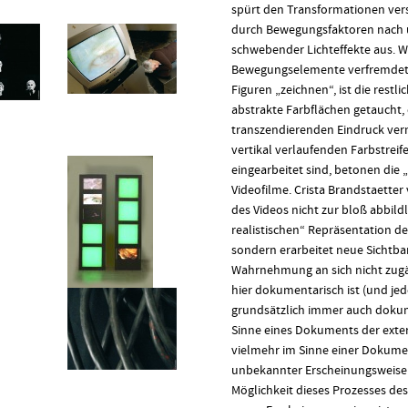
spürt den Transformationen ver
durch Bewegungsfaktoren nach u
schwebender Lichteffekte aus. 
Bewegungselemente verfremdete
Figuren „zeichnen“, ist die restli
abstrakte Farbflächen getaucht, 
transzendierenden Eindruck verm
vertikal verlaufenden Farbstreif
eingearbeitet sind, betonen die
Videofilme. Crista Brandstaetter
des Videos nicht zur bloß abbildl
realistischen“ Repräsentation d
sondern erarbeitet neue Sichtba
Wahrnehmung an sich nicht zugä
hier dokumentarisch ist (und jed
grundsätzlich immer auch dokum
Sinne eines Dokuments der exter
vielmehr im Sinne einer Dokume
unbekannter Erscheinungsweisen 
Möglichkeit dieses Prozesses de