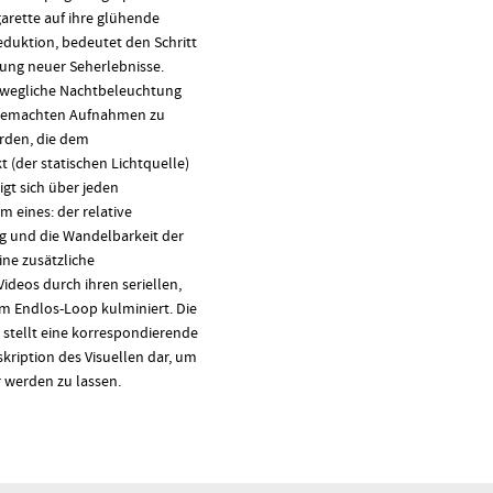
garette auf ihre glühende
eduktion, bedeutet den Schritt
zung neuer Seherlebnisse.
bewegliche Nachtbeleuchtung
 gemachten Aufnahmen zu
rden, die dem
der statischen Lichtquelle)
igt sich über jeden
m eines: der relative
 und die Wandelbarkeit der
ine zusätzliche
ideos durch ihren seriellen,
im Endlos-Loop kulminiert. Die
 stellt eine korrespondierende
kription des Visuellen dar, um
r werden zu lassen.