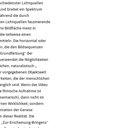
schiedenster Lichtquellen
nd breitet ein Spektrum
Während die durch
n Lichtquellen faszinierende
che Bildfläche meist in
die teilweise einen
itteln. Die horizontal oder
en, die den Bildsequenzen
 „Grundfärbung“ der
 verwendet die Möglichkeiten
ichen, naturalistisch-„
er vorgegebenen Objektwelt
rkeiten, die der menschlichen
nglich sind. Wenn das Video
e filmische Aufnahme ist
entarisch), dann nicht im
nen Wirklichkeit, sondern
ntation der Genese
dieser Realität. Die
s „Zur-Erscheinung-Bringens“